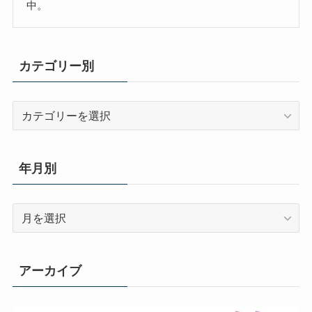
中。
カテゴリー別
カ
テ
ゴ
リ
年月別
ー
別
年
月
別
アーカイブ