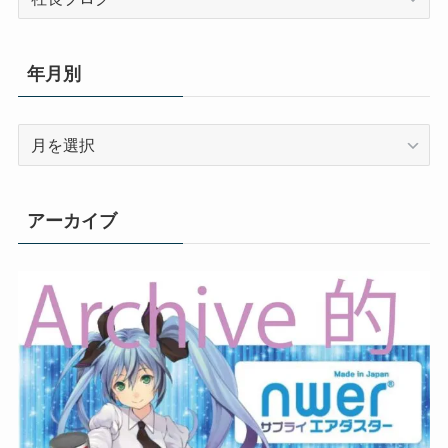
テ
ゴ
リ
年月別
ー
別
年
月
別
アーカイブ